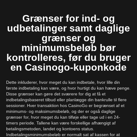
Grænser for ind- og
udbetalinger samt daglige
grænser og
minimumsbeløb bør
kontrolleres, før du bruger
en Casinogo-kuponkode
Dette inkluderer, hvor meget du kan indbetale, hvor lille din
første indbetaling kan være, og hvor hurtigt du kan hæve penge.
Disse grænser kan gøre det sværere for dig at få et
indbetalingsbaseret tilbud eller planlægge din bankrulle til flere
sessioner. Hver transaktion hos CasinoGo er begrænset af et
minimums- og maksimumsbeløb, og der er også daglige
grænser for, hvor meget du kan tilføje eller tage ud i en 24-
timers periode. Tallene kan være forskellige afhængigt af
betalingsmetoden, landet og kontoens status.
Indbetalingsminimumsbeløb er normalt sat af kassen for at