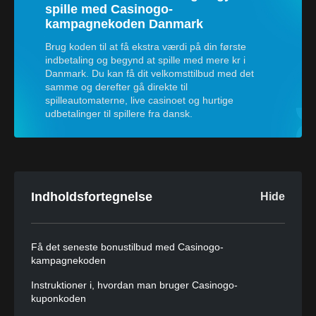
spille med Casinogo-
kampagnekoden Danmark
Brug koden til at få ekstra værdi på din første
indbetaling og begynd at spille med mere kr i
Danmark. Du kan få dit velkomsttilbud med det
samme og derefter gå direkte til
spilleautomaterne, live casinoet og hurtige
udbetalinger til spillere fra dansk.
Indholdsfortegnelse
Hide
Få det seneste bonustilbud med Casinogo-
kampagnekoden
Instruktioner i, hvordan man bruger Casinogo-
kuponkoden