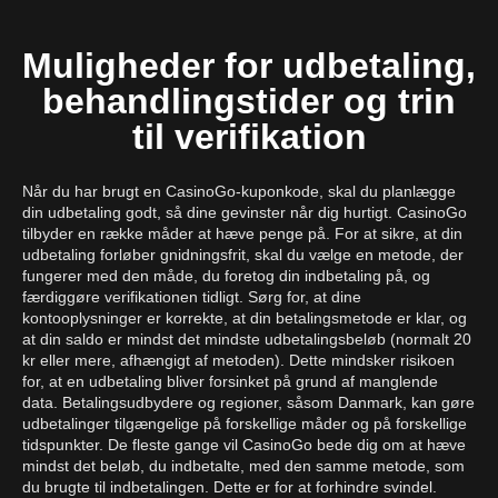
Muligheder for udbetaling,
behandlingstider og trin
til verifikation
Når du har brugt en CasinoGo-kuponkode, skal du planlægge
din udbetaling godt, så dine gevinster når dig hurtigt. CasinoGo
tilbyder en række måder at hæve penge på. For at sikre, at din
udbetaling forløber gnidningsfrit, skal du vælge en metode, der
fungerer med den måde, du foretog din indbetaling på, og
færdiggøre verifikationen tidligt. Sørg for, at dine
kontooplysninger er korrekte, at din betalingsmetode er klar, og
at din saldo er mindst det mindste udbetalingsbeløb (normalt 20
kr eller mere, afhængigt af metoden). Dette mindsker risikoen
for, at en udbetaling bliver forsinket på grund af manglende
data. Betalingsudbydere og regioner, såsom Danmark, kan gøre
udbetalinger tilgængelige på forskellige måder og på forskellige
tidspunkter. De fleste gange vil CasinoGo bede dig om at hæve
mindst det beløb, du indbetalte, med den samme metode, som
du brugte til indbetalingen. Dette er for at forhindre svindel.