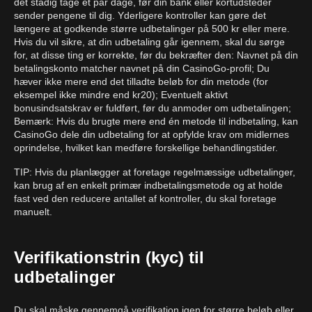
det stadig tage et par dage, før din bank eller kortudsteder
sender pengene til dig. Yderligere kontroller kan gøre det
længere at godkende større udbetalinger på 500 kr eller mere.
Hvis du vil sikre, at din udbetaling går igennem, skal du sørge
for, at disse ting er korrekte, før du bekræfter den: Navnet på din
betalingskonto matcher navnet på din CasinoGo-profil; Du
hæver ikke mere end det tilladte beløb for din metode (for
eksempel ikke mindre end kr20); Eventuelt aktivt
bonusindsatskrav er fuldført, før du anmoder om udbetalingen;
Bemærk: Hvis du brugte mere end én metode til indbetaling, kan
CasinoGo dele din udbetaling for at opfylde krav om midlernes
oprindelse, hvilket kan medføre forskellige behandlingstider.
TIP: Hvis du planlægger at foretage regelmæssige udbetalinger,
kan brug af en enkelt primær indbetalingsmetode og at holde
fast ved den reducere antallet af kontroller, du skal foretage
manuelt.
Verifikationstrin (kyc) til
udbetalinger
Du skal måske gennemgå verifikation igen for større beløb eller