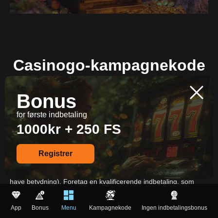
Casinogo-kampagnekode
Dette er en bonuskode, du kan indtaste, når du tilmelder dig
Bonus
eller tjekker ud, for at få velkomstbonusser, gratis spins eller
ekstra penge, afhængigt af kampagnen. Før du foretager en
for første indbetaling
indbetaling, bør du altid kontrollere kodens gyldighed,
1000kr + 250 FS
udløbsdato og indsatskrav. På denne måde ved du, hvordan du
bruger bonusen og får dine penge tilbage. For at bruge en
CasinoGo-kuponkode skal du oprette en konto eller logge ind,
Registrer
hvis du allerede har en. Når du tilmelder dig eller i afsnittet
Bonusser/Kasse, kan du finde feltet til kampagnekode. Indtast
koden præcist, som den er angivet (store og små bogstaver kan
have betydning). Foretag en kvalificerende indbetaling, som
kampagnen kræver. Kontroller din konto for bonusbalancen eller
gratis spins, og sørg for, at bonusen blev aktiveret. Matchende
App
Bonus
Menu
Kampagnekode
Ingen indbetalingsbonus
indbetalingsbonusser, gratis spins på visse spilleautomater eller