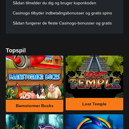
Sådan tilmelder du dig og bruger kuponkoden
Casinogo tilbyder indbetalingsbonusser og gratis spins
Sådan fungerer de fleste Casinogo-bonusser og gratis
spins
Bonusregler, der påvirker, hvor hurtigt du kan opfylde
indsatskrav, og hvilke spil der tæller
Topspil
Indsatskrav
Spilberettigelse
Maksimal indsats
Flere hurtige og nemme måder at indbetale penge på
Casinogo, herunder kreditkort, e-wallets og kryptovaluta
Muligheder for udbetaling, behandlingstider og trin til
Lost Temple
verifikation
Barnstormer Bucks
Verifikationstrin (kyc) til udbetalinger
Grænser for ind- og udbetalinger samt daglige grænser