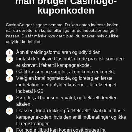
man bruger Casinogo-
kuponkoden
CasinoGo gør tingene nemme. Du kan enten indtaste koden,
når du opretter en konto, eller lige før du indbetaler penge i
kassen. Du får måske ikke det tilbud, du ønsker, hvis du ikke
udfylder kodefeltet.
Åbn tilmeldingsformularen og udfyld den.
Indtast den aktive CasinoGo-kode præcist, som den
er skrevet, i feltet til kampagnekode.
Gå til kassen og sørg for, at din konto er korrekt.
Vælg en betalingsmetode, og foretag en første
indbetaling, der opfylder kravene – for eksempel
indbetal kr20.
Sørg for, at bonusen er valgt, og bekræft derefter
aftalen.
I kassen, før du klikker på "Bekræft", skal du indtaste
kampagnekoden, hvis den er til indbetalinger og ikke
til registreringer.
For nogle tilbud kan koden også bruges fra