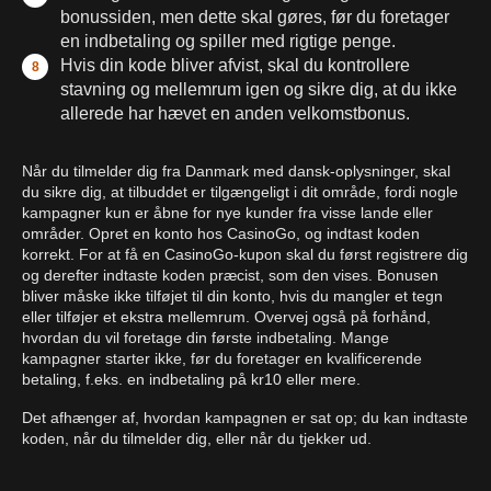
bonussiden, men dette skal gøres, før du foretager
en indbetaling og spiller med rigtige penge.
Hvis din kode bliver afvist, skal du kontrollere
stavning og mellemrum igen og sikre dig, at du ikke
allerede har hævet en anden velkomstbonus.
Når du tilmelder dig fra Danmark med dansk-oplysninger, skal
du sikre dig, at tilbuddet er tilgængeligt i dit område, fordi nogle
kampagner kun er åbne for nye kunder fra visse lande eller
områder. Opret en konto hos CasinoGo, og indtast koden
korrekt. For at få en CasinoGo-kupon skal du først registrere dig
og derefter indtaste koden præcist, som den vises. Bonusen
bliver måske ikke tilføjet til din konto, hvis du mangler et tegn
eller tilføjer et ekstra mellemrum. Overvej også på forhånd,
hvordan du vil foretage din første indbetaling. Mange
kampagner starter ikke, før du foretager en kvalificerende
betaling, f.eks. en indbetaling på kr10 eller mere.
Det afhænger af, hvordan kampagnen er sat op; du kan indtaste
koden, når du tilmelder dig, eller når du tjekker ud.