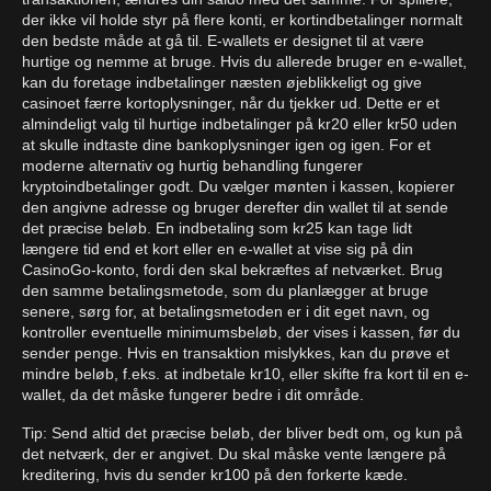
der ikke vil holde styr på flere konti, er kortindbetalinger normalt
den bedste måde at gå til. E-wallets er designet til at være
hurtige og nemme at bruge. Hvis du allerede bruger en e-wallet,
kan du foretage indbetalinger næsten øjeblikkeligt og give
casinoet færre kortoplysninger, når du tjekker ud. Dette er et
almindeligt valg til hurtige indbetalinger på kr20 eller kr50 uden
at skulle indtaste dine bankoplysninger igen og igen. For et
moderne alternativ og hurtig behandling fungerer
kryptoindbetalinger godt. Du vælger mønten i kassen, kopierer
den angivne adresse og bruger derefter din wallet til at sende
det præcise beløb. En indbetaling som kr25 kan tage lidt
længere tid end et kort eller en e-wallet at vise sig på din
CasinoGo-konto, fordi den skal bekræftes af netværket. Brug
den samme betalingsmetode, som du planlægger at bruge
senere, sørg for, at betalingsmetoden er i dit eget navn, og
kontroller eventuelle minimumsbeløb, der vises i kassen, før du
sender penge. Hvis en transaktion mislykkes, kan du prøve et
mindre beløb, f.eks. at indbetale kr10, eller skifte fra kort til en e-
wallet, da det måske fungerer bedre i dit område.
Tip: Send altid det præcise beløb, der bliver bedt om, og kun på
det netværk, der er angivet. Du skal måske vente længere på
kreditering, hvis du sender kr100 på den forkerte kæde.